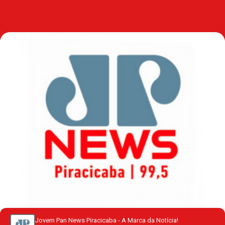
Jovem Pan News Piracicaba - A Marca da Notícia!